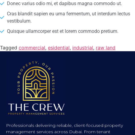
Donec varius odio mi, et dapibus magna commodo ut.
Cras blandit sapien eu urna fermentum, ut interdum lectus
vestibulum.
Quisque ullamcorper est et lorem commodo pretium.
Tagged
commercial
,
esidential
,
industrial
,
raw land
Professionals delivering reliable, client-focused property
management services across Dubai. From tenant